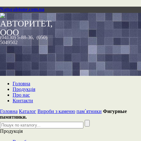
Naturalstone.com.ua
АВТОРИТЕТ,
ООО
(04130) 5-88-36, (050)
5049502
Головна
Продукція
Про нас
Контакти
Головна
Каталог
Вироби з каменю
пам`ятники
Фигурные
памятники.
Продукція