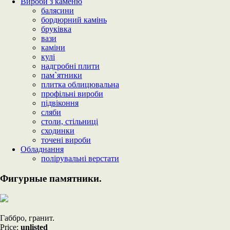
Вироби з каменю
балясини
бордюрний камінь
бруківка
вази
каміни
кулі
надгробні плити
пам`ятники
плитка облицювальна
профільні вироби
підвіконня
сляби
столи, стільниці
сходинки
точені вироби
Обладнання
полірувальні верстати
Фигурные памятники.
Габбро, гранит.
Price:
unlisted