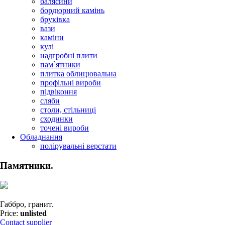
балясини
бордюрний камінь
бруківка
вази
каміни
кулі
надгробні плити
пам`ятники
плитка облицювальна
профільні вироби
підвіконня
сляби
столи, стільниці
сходинки
точені вироби
Обладнання
полірувальні верстати
Памятники.
Габбро, гранит.
Price:
unlisted
Contact supplier