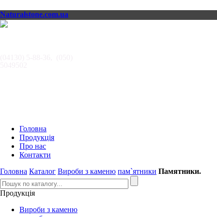
Naturalstone.com.ua
АВТОРИТЕТ,
ООО
(04130) 5-88-36, (050)
5049502
Головна
Продукція
Про нас
Контакти
Головна
Каталог
Вироби з каменю
пам`ятники
Памятники.
Продукція
Вироби з каменю