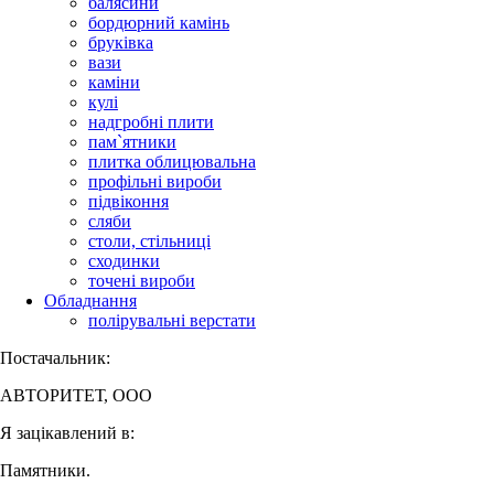
балясини
бордюрний камінь
бруківка
вази
каміни
кулі
надгробні плити
пам`ятники
плитка облицювальна
профільні вироби
підвіконня
сляби
столи, стільниці
сходинки
точені вироби
Обладнання
полірувальні верстати
Постачальник:
АВТОРИТЕТ, ООО
Я зацікавлений в:
Памятники.