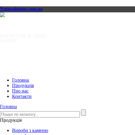
Naturalstone.com.ua
АВТОРИТЕТ,
ООО
(04130) 5-88-36, (050)
5049502
Головна
Продукція
Про нас
Контакти
Головна
Продукція
Вироби з каменю