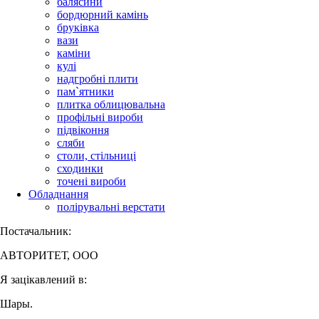
балясини
бордюрний камінь
бруківка
вази
каміни
кулі
надгробні плити
пам`ятники
плитка облицювальна
профільні вироби
підвіконня
сляби
столи, стільниці
сходинки
точені вироби
Обладнання
полірувальні верстати
Постачальник:
АВТОРИТЕТ, ООО
Я зацікавлений в:
Шары.