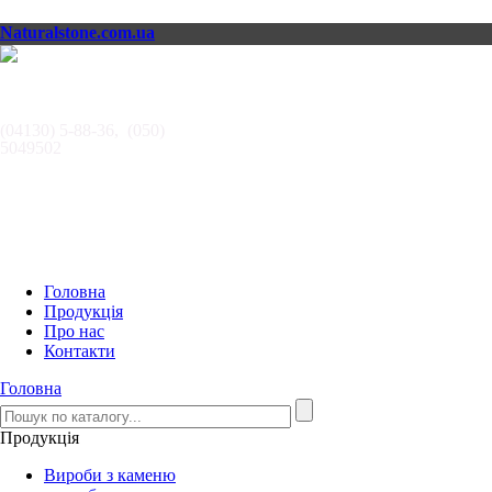
Naturalstone.com.ua
АВТОРИТЕТ,
ООО
(04130) 5-88-36, (050)
5049502
Головна
Продукція
Про нас
Контакти
Головна
Продукція
Вироби з каменю