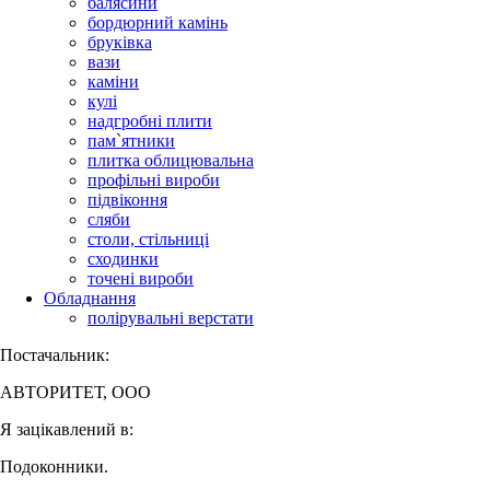
балясини
бордюрний камінь
бруківка
вази
каміни
кулі
надгробні плити
пам`ятники
плитка облицювальна
профільні вироби
підвіконня
сляби
столи, стільниці
сходинки
точені вироби
Обладнання
полірувальні верстати
Постачальник:
АВТОРИТЕТ, ООО
Я зацікавлений в:
Подоконники.