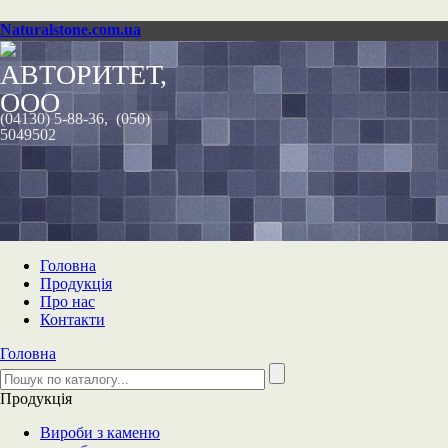
Naturalstone.com.ua
АВТОРИТЕТ,
ООО
(04130) 5-88-36, (050)
5049502
Головна
Продукція
Про нас
Контакти
Головна
Продукція
Вироби з каменю