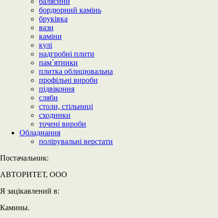
балясини
бордюрний камінь
бруківка
вази
каміни
кулі
надгробні плити
пам`ятники
плитка облицювальна
профільні вироби
підвіконня
сляби
столи, стільниці
сходинки
точені вироби
Обладнання
полірувальні верстати
Постачальник:
АВТОРИТЕТ, ООО
Я зацікавлений в:
Камины.